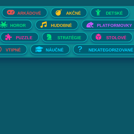
ARKÁDOVÉ
AKČNÉ
DETSKÉ
HOROR
HUDOBNÉ
PLATFORMOVKY
PUZZLE
STRATÉGIE
STOLOVÉ
VTIPNÉ
NÁUČNÉ
NEKATEGORIZOVANÉ