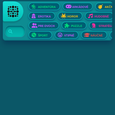
ADVENTÚRA
ARKÁDOVÉ
AKČNÉ
EROTIKA
HOROR
HUDOBNÉ
PRE DVOCH
PUZZLE
STRATÉGIE
ŠPORT
VTIPNÉ
NÁUČNÉ