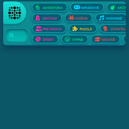
ADVENTÚRA
ARKÁDOVÉ
AKČNÉ
EROTIKA
HOROR
HUDOBNÉ
PRE DVOCH
PUZZLE
STRATÉGIE
ŠPORT
VTIPNÉ
NÁUČNÉ