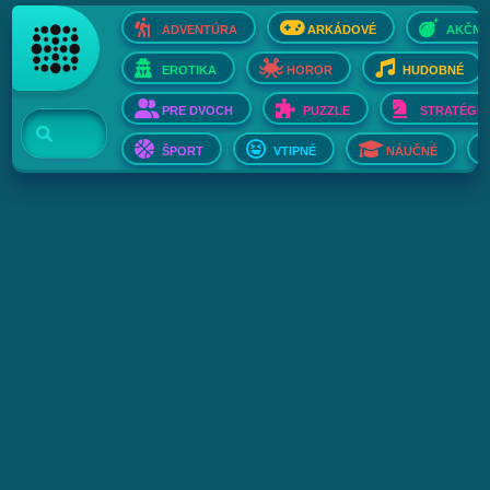
ADVENTÚRA
ARKÁDOVÉ
AKČNÉ
EROTIKA
HOROR
HUDOBNÉ
PRE DVOCH
PUZZLE
STRATÉGIE
ŠPORT
VTIPNÉ
NÁUČNÉ