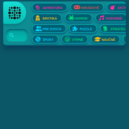
ADVENTÚRA
ARKÁDOVÉ
AKČNÉ
EROTIKA
HOROR
HUDOBNÉ
PRE DVOCH
PUZZLE
STRATÉGIE
ŠPORT
VTIPNÉ
NÁUČNÉ