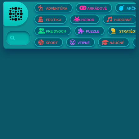
ADVENTÚRA
ARKÁDOVÉ
AKČNÉ
EROTIKA
HOROR
HUDOBNÉ
PRE DVOCH
PUZZLE
STRATÉGIE
ŠPORT
VTIPNÉ
NÁUČNÉ