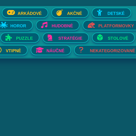
ARKÁDOVÉ
AKČNÉ
DETSKÉ
HOROR
HUDOBNÉ
PLATFORMOVKY
PUZZLE
STRATÉGIE
STOLOVÉ
VTIPNÉ
NÁUČNÉ
NEKATEGORIZOVANÉ