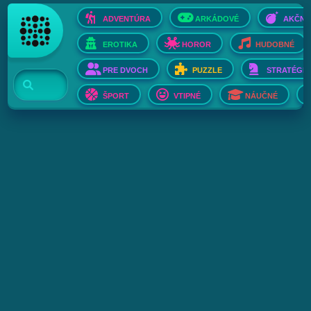
ADVENTÚRA
ARKÁDOVÉ
AKČNÉ
EROTIKA
HOROR
HUDOBNÉ
PRE DVOCH
PUZZLE
STRATÉGIE
ŠPORT
VTIPNÉ
NÁUČNÉ