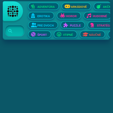
ADVENTÚRA
ARKÁDOVÉ
AKČNÉ
EROTIKA
HOROR
HUDOBNÉ
PRE DVOCH
PUZZLE
STRATÉGIE
ŠPORT
VTIPNÉ
NÁUČNÉ