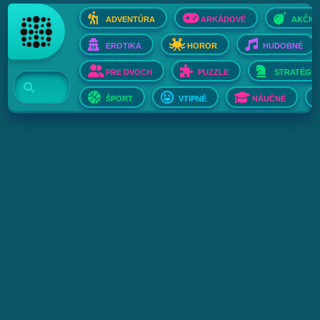
ADVENTÚRA
ARKÁDOVÉ
AKČNÉ
EROTIKA
HOROR
HUDOBNÉ
PRE DVOCH
PUZZLE
STRATÉGIE
ŠPORT
VTIPNÉ
NÁUČNÉ