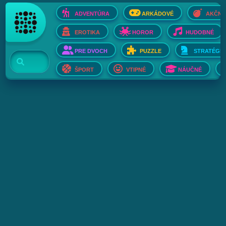
ADVENTÚRA
ARKÁDOVÉ
AKČNÉ
EROTIKA
HOROR
HUDOBNÉ
PRE DVOCH
PUZZLE
STRATÉGIE
ŠPORT
VTIPNÉ
NÁUČNÉ