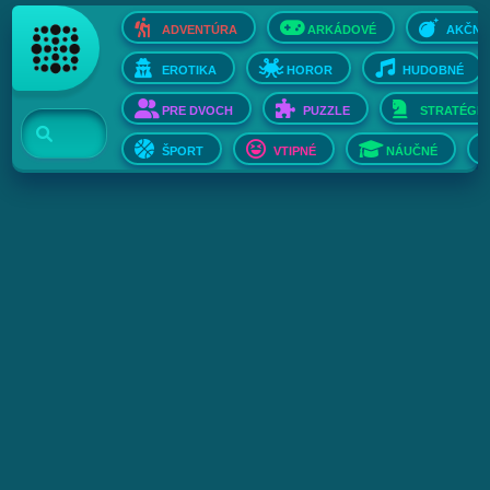
ADVENTÚRA
ARKÁDOVÉ
AKČNÉ
EROTIKA
HOROR
HUDOBNÉ
PRE DVOCH
PUZZLE
STRATÉGIE
ŠPORT
VTIPNÉ
NÁUČNÉ