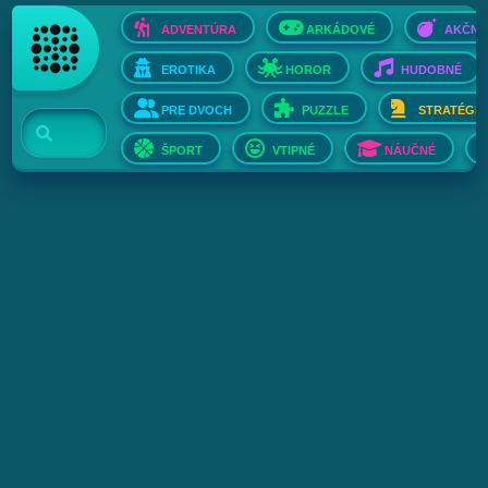
ADVENTÚRA
ARKÁDOVÉ
AKČNÉ
EROTIKA
HOROR
HUDOBNÉ
PRE DVOCH
PUZZLE
STRATÉGIE
ŠPORT
VTIPNÉ
NÁUČNÉ