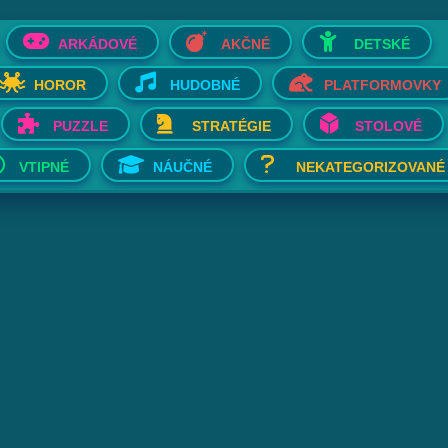
ARKÁDOVÉ
AKČNÉ
DETSKÉ
HOROR
HUDOBNÉ
PLATFORMOVKY
PUZZLE
STRATÉGIE
STOLOVÉ
VTIPNÉ
NÁUČNÉ
NEKATEGORIZOVANÉ