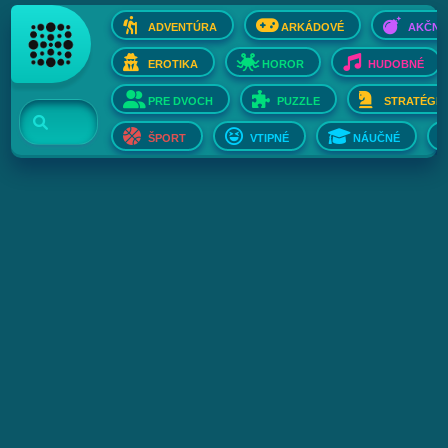
ADVENTÚRA
ARKÁDOVÉ
AKČNÉ
EROTIKA
HOROR
HUDOBNÉ
PRE DVOCH
PUZZLE
STRATÉGIE
ŠPORT
VTIPNÉ
NÁUČNÉ