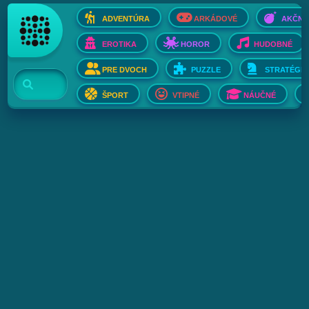
ADVENTÚRA
ARKÁDOVÉ
AKČNÉ
EROTIKA
HOROR
HUDOBNÉ
PRE DVOCH
PUZZLE
STRATÉGIE
ŠPORT
VTIPNÉ
NÁUČNÉ