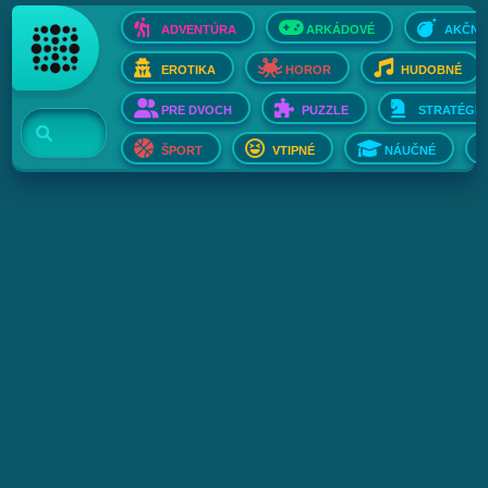
ADVENTÚRA
ARKÁDOVÉ
AKČNÉ
EROTIKA
HOROR
HUDOBNÉ
PRE DVOCH
PUZZLE
STRATÉGIE
ŠPORT
VTIPNÉ
NÁUČNÉ