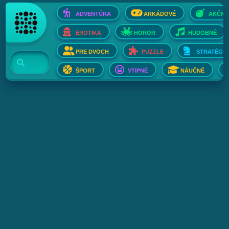
ADVENTÚRA
ARKÁDOVÉ
AKČNÉ
EROTIKA
HOROR
HUDOBNÉ
PRE DVOCH
PUZZLE
STRATÉGIE
ŠPORT
VTIPNÉ
NÁUČNÉ