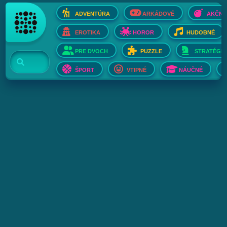
ADVENTÚRA
ARKÁDOVÉ
AKČNÉ
EROTIKA
HOROR
HUDOBNÉ
PRE DVOCH
PUZZLE
STRATÉGIE
ŠPORT
VTIPNÉ
NÁUČNÉ