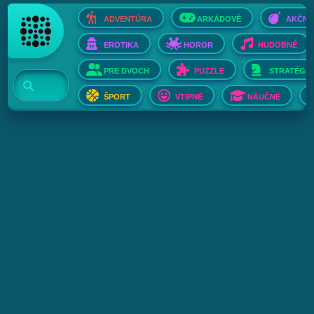
ADVENTÚRA
ARKÁDOVÉ
AKČNÉ
EROTIKA
HOROR
HUDOBNÉ
PRE DVOCH
PUZZLE
STRATÉGIE
ŠPORT
VTIPNÉ
NÁUČNÉ